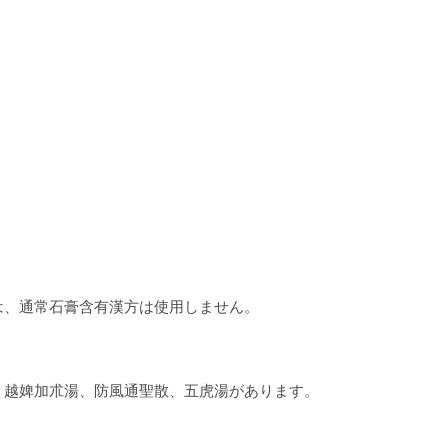
は、通常石膏含有漢方は使用しません。
。
、越婢加朮湯、防風通聖散、五虎湯があります。