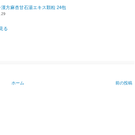
漢方麻杏甘石湯エキス顆粒 24包
3.29
を見る
ホーム
前の投稿