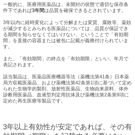
一般的に、医療用医薬品は、未開封の状態で適切な保存条
件下であれば
3年間
は品質を確保できるとされています。
3年以内に経時変化によって分解または変質、腐敗等、薬効
が減少するとみられる医薬品については、品質が保証でき
る期間を知らせなくてはいけない、ということで「有効期
間」を直接の容器または被包に記載が義務付けられていま
す。
また、「有効期間」の終点を「有効期限」といい、年月で
表記されます。
該当製品は、医薬品医療機器等法（薬機法第41条）日本薬
局方収載医薬品、および薬機法第42条第1項に基づいて定め
られた生物学的製剤、放射性医薬品、生物由来原料、体外
診断用医薬品、血液型判定用抗体及び薬機法第2条第9項に
定めた再生医療等製品です。
3年以上有効性が安定であれば、その有