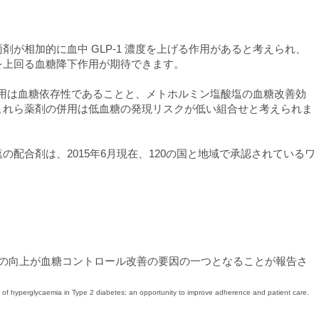
が相加的に血中 GLP-1 濃度を上げる作用があると考えられ、
を上回る血糖降下作用が期待できます。
進作用は血糖依存性であることと、メトホルミン塩酸塩の血糖改善効
これら薬剤の併用は低血糖の発現リスクが低い組合せと考えられま
配合剤は、2015年6月現在、120の国と地域で承認されているワ
スの向上が血糖コントロール改善の要因の一つとなることが報告さ
f hyperglycaemia in Type 2 diabetes: an opportunity to improve adherence and patient care.