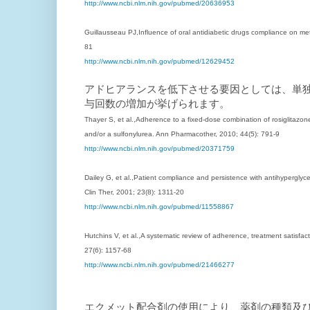
http://www.ncbi.nlm.nih.gov/pubmed/20636953
Guillausseau PJ,Influence of oral antidiabetic drugs compliance on met
81
http://www.ncbi.nlm.nih.gov/pubmed/12629452
アドヒアランスを低下させる要因としては、単
与回数の増加が挙げられます。
Thayer S, et al.,Adherence to a fixed-dose combination of rosiglitazon
and/or a sulfonylurea. Ann Pharmacother, 2010; 44(5): 791-9
http://www.ncbi.nlm.nih.gov/pubmed/20371759
Dailey G, et al.,Patient compliance and persistence with antihyperglyce
Clin Ther, 2001; 23(8): 1311-20
http://www.ncbi.nlm.nih.gov/pubmed/11558867
Hutchins V, et al.,A systematic review of adherence, treatment satisfa
27(6): 1157-68
http://www.ncbi.nlm.nih.gov/pubmed/21466277
エクメット配合剤の使用により、薬剤の種類及