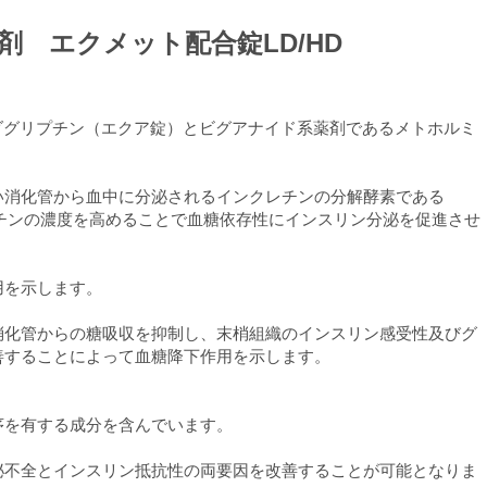
 エクメット配合錠LD/HD
ルダグリプチン（エクア錠）とビグアナイド系薬剤であるメトホルミ
い消化管から血中に分泌されるインクレチンの分解酵素である
グレチンの濃度を高めることで血糖依存性にインスリン分泌を促進させ
用を示します。
消化管からの糖吸収を抑制し、末梢組織のインスリン感受性及びグ
善することによって血糖降下作用を示します。
序を有する成分を含んでいます。
泌不全とインスリン抵抗性の両要因を改善することが可能となりま