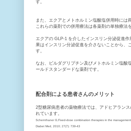
す。
また、エクアとメトホルミン塩酸塩併用時には両剤
これらの薬剤での併用療法は各薬剤の単独療法
エクアの GLP-1 を介したインスリン分泌促
果はインスリン分泌促進を介さないことから、
す。
なお、ビルダグリプチン及びメトホルミン塩酸塩の
ールドスタンダードな薬剤です。
配合剤による患者さんのメリット
2型糖尿病患者の薬物療法では、アドヒアラン
れています。
Schernthaner G,Fixed-dose combination therapies in the management o
Diabet Med, 2010; 27(7): 739-43