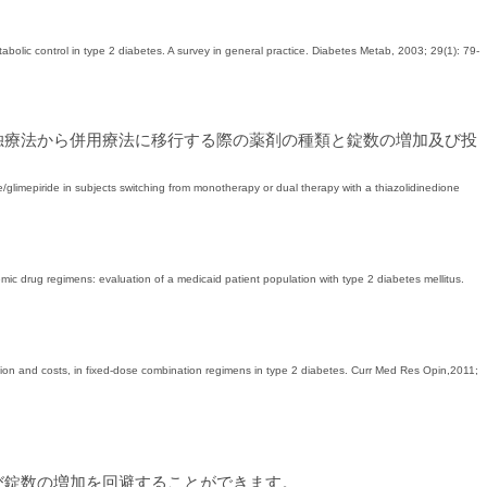
abolic control in type 2 diabetes. A survey in general practice. Diabetes Metab, 2003; 29(1): 79-
独療法から併用療法に移行する際の薬剤の種類と錠数の増加及び投
e/glimepiride in subjects switching from monotherapy or dual therapy with a thiazolidinedione
mic drug regimens: evaluation of a medicaid patient population with type 2 diabetes mellitus.
ction and costs, in fixed-dose combination regimens in type 2 diabetes. Curr Med Res Opin,2011;
び錠数の増加を回避することができます。