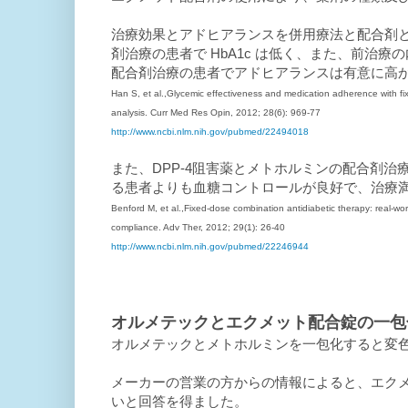
治療効果とアドヒアランスを併用療法と配合剤
剤治療の患者で HbA1c は低く、また、前治
配合剤治療の患者でアドヒアランスは有意に高
Han S, et al.,Glycemic effectiveness and medication adherence with f
analysis. Curr Med Res Opin, 2012; 28(6): 969-77
http://www.ncbi.nlm.nih.gov/pubmed/22494018
また、DPP-4阻害薬とメトホルミンの配合剤
る患者よりも血糖コントロールが良好で、治療
Benford M, et al.,Fixed-dose combination antidiabetic therapy: real-worl
compliance. Adv Ther, 2012; 29(1): 26-40
http://www.ncbi.nlm.nih.gov/pubmed/22246944
オルメテックとエクメット配合錠の一包
オルメテックとメトホルミンを一包化すると変
メーカーの営業の方からの情報によると、エク
いと回答を得ました。