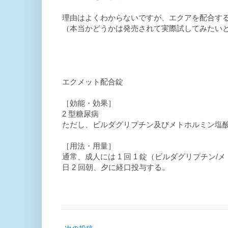
理由はよくわからないですが、エクアを配合す
（本当かどうかは発売されて実際試してみたい
エクメット配合錠
［効能・効果］
2 型糖尿病
ただし、ビルダグリプチン及びメトホルミン塩
［用法・用量］
通常、成人には 1 回 1 錠（ビルダグリプチン/メトホル
日 2 回朝、夕に経口投与する。