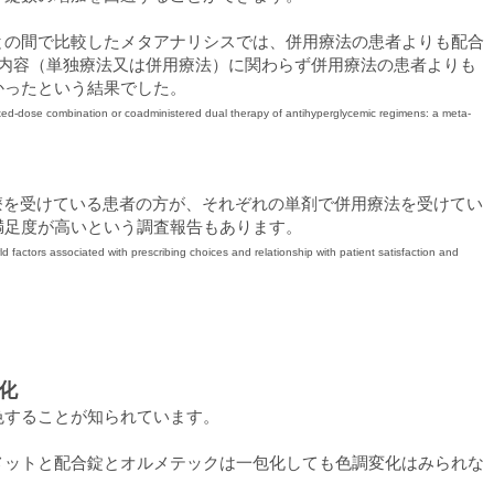
との間で比較したメタアナリシスでは、併用療法の患者よりも配合
療の内容（単独療法又は併用療法）に関わらず併用療法の患者よりも
かったという結果でした。
ixed-dose combination or coadministered dual therapy of antihyperglycemic regimens: a meta-
治療を受けている患者の方が、それぞれの単剤で併用療法を受けてい
満足度が高いという調査報告もあります。
d factors associated with prescribing choices and relationship with patient satisfaction and
化
色することが知られています。
メットと配合錠とオルメテックは一包化しても色調変化はみられな