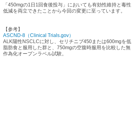
「450mgの1日1回食後投与」においても有効性維持と毒性
低減を両立できたことから今回の変更に至っています。
【参考】
ASCND-8（Clinical Trials.gov）
ALK陽性NSCLCに対し、セリチニブ450または600mgを低
脂肪食と服用した群と、750mgの空腹時服用を比較した無
作為化オープンラベル試験。