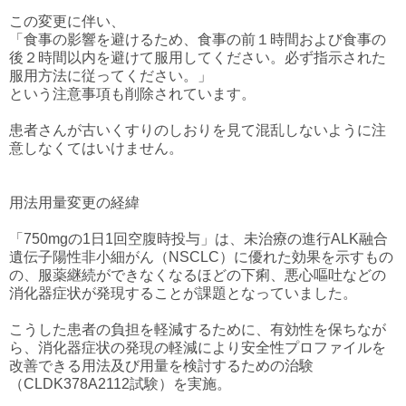
この変更に伴い、
「食事の影響を避けるため、食事の前１時間および食事の
後２時間以内を避けて服用してください。必ず指示された
服用方法に従ってください。」
という注意事項も削除されています。
患者さんが古いくすりのしおりを見て混乱しないように注
意しなくてはいけません。
用法用量変更の経緯
「750mgの1日1回空腹時投与」は、未治療の進行ALK融合
遺伝子陽性非小細がん（NSCLC）に優れた効果を示すもの
の、服薬継続ができなくなるほどの下痢、悪心嘔吐などの
消化器症状が発現することが課題となっていました。
こうした患者の負担を軽減するために、有効性を保ちなが
ら、消化器症状の発現の軽減により安全性プロファイルを
改善できる用法及び用量を検討するための治験
（CLDK378A2112試験）を実施。