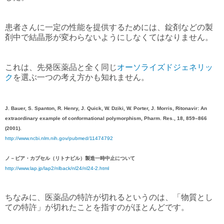
患者さんに一定の性能を提供するためには、錠剤などの製
剤中で結晶形が変わらないようにしなくてはなりません。
これは、先発医薬品と全く同じ
オーソライズドジェネリッ
ク
を選ぶ一つの考え方かも知れません。
J. Bauer, S. Spanton, R. Henry, J. Quick, W. Dziki, W. Porter, J. Morris, Ritonavir: An
extraordinary example of conformational polymorphism, Pharm. Res., 18, 859–866
(2001).
http://www.ncbi.nlm.nih.gov/pubmed/11474792
ノ－ビア・カプセル（リトナビル）製造一時中止について
http://www.lap.jp/lap2/nlback/nl24/nl24-2.html
ちなみに、医薬品の特許が切れるというのは、「物質とし
ての特許」が切れたことを指すのがほとんどです。