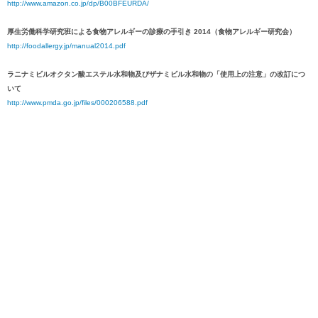
http://www.amazon.co.jp/dp/B00BFEURDA/
厚生労働科学研究班による食物アレルギーの診療の手引き 2014（食物アレルギー研究会）
http://foodallergy.jp/manual2014.pdf
ラニナミビルオクタン酸エステル水和物及びザナミビル水和物の「使用上の注意」の改訂につ
いて
http://www.pmda.go.jp/files/000206588.pdf