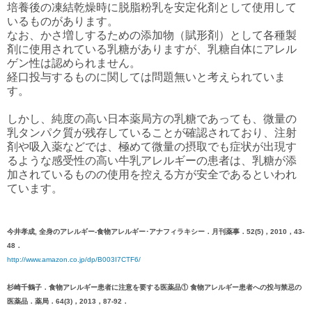
培養後の凍結乾燥時に脱脂粉乳を安定化剤として使用して
いるものがあります。
なお、かさ増しするための添加物（賦形剤）として各種製
剤に使用されている乳糖がありますが、乳糖自体にアレル
ゲン性は認められません。
経口投与するものに関しては問題無いと考えられていま
す。
しかし、純度の高い日本薬局方の乳糖であっても、微量の
乳タンパク質が残存していることが確認されており、注射
剤や吸入薬などでは、極めて微量の摂取でも症状が出現す
るような感受性の高い牛乳アレルギーの患者は、乳糖が添
加されているものの使用を控える方が安全であるといわれ
ています。
今井孝成, 全身のアレルギー-食物アレルギー･アナフィラキシー．月刊薬事．52(5)，2010，43-
48．
http://www.amazon.co.jp/dp/B003I7CTF6/
杉崎千鶴子．食物アレルギー患者に注意を要する医薬品① 食物アレルギー患者への投与禁忌の
医薬品．薬局．64(3)，2013，87-92．