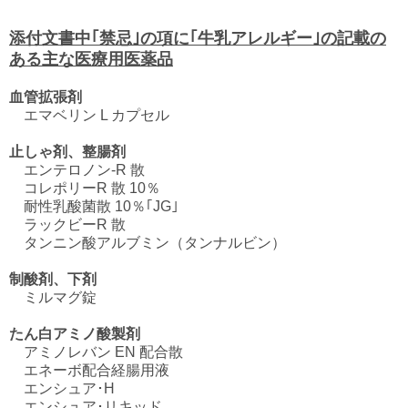
添付文書中｢禁忌｣の項に｢牛乳アレルギー｣の記載の
ある主な医療用医薬品
血管拡張剤
エマベリン L カプセル
止しゃ剤、整腸剤
エンテロノン-R 散
コレポリーR 散 10％
耐性乳酸菌散 10％｢JG｣
ラックビーR 散
タンニン酸アルブミン（タンナルビン）
制酸剤、下剤
ミルマグ錠
たん白アミノ酸製剤
アミノレバン EN 配合散
エネーボ配合経腸用液
エンシュア･H
エンシュア･リキッド