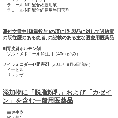
ラコール NF 配合経腸用液、
ラコール NF 配合経腸用半固形剤
添付文書中｢慎重投与｣の項に｢乳製品に対して過敏症
の既往歴のある患者｣の記載のある主な医療用医薬品
副腎皮質ホルモン剤
ソル・メドロール静注用（40mgのみ）
ノイラミニダーゼ阻害剤
（2015年8月6日追記）
イナビル
リレンザ
添加物に「脱脂粉乳」および「カゼイ
ン」を含む一般用医薬品
幸健生彩
婦人華N