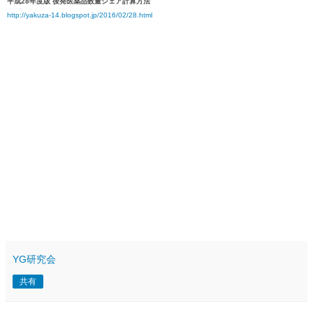
平成28年度版 後発医薬品数量シェア計算方法
http://yakuza-14.blogspot.jp/2016/02/28.html
YG研究会
共有