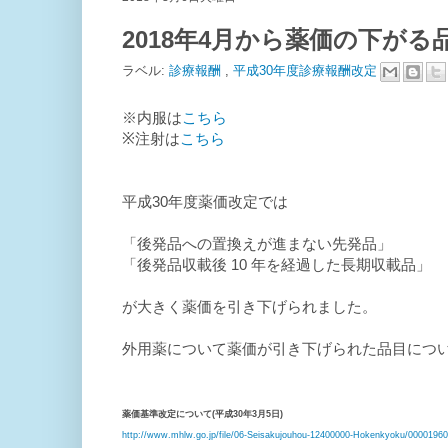
2018年4月から薬価の下がる
ラベル:
診療報酬
,
平成30年度診療報酬改定
※内服は
こちら
※注射は
こちら
平成30年度薬価改定では
「後発品への置換えが進まない先発品」
「後発品収載後 10 年を経過した長期収載品」
が大きく薬価を引き下げられました。
外用薬について薬価が引き下げられた品目につ
薬価基準改定について(平成30年3月5日)
http://www.mhlw.go.jp/file/06-Seisakujouhou-12400000-Hokenkyoku/00001960