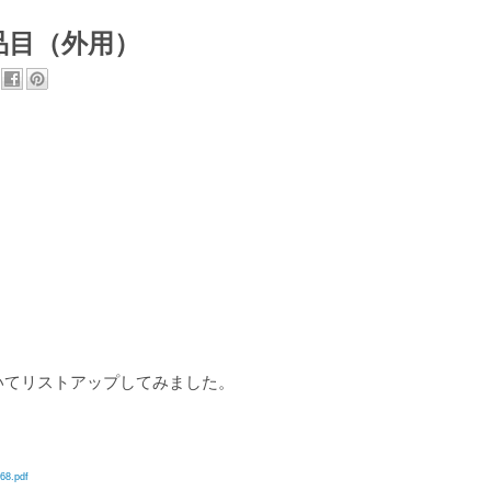
品目（外用）
いてリストアップしてみました。
68.pdf