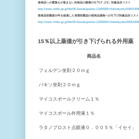
後発品への置換えが進まない先発品の薬価の引下げ（Z2）対象品目リスト
http://www.mhlw.go.jp/file/06-Seisakujouhou-12400000-Hokenkyoku/00001959
後発品収載後10年を経過した長期収載品の後発品価格への引下げ対象品目リスト
http://www.mhlw.go.jp/file/06-Seisakujouhou-12400000-Hokenkyoku/00001959
15％以上薬価が引き下げられる外用薬
商品名
フェルデン坐剤２０ｍｇ
バキソ坐剤２０ｍｇ
マイコスポールクリーム１％
マイコスポール外用液１％
ラタノプロスト点眼液０．００５％「イセイ」