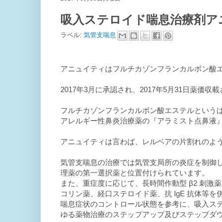
吸入ステロイド喘息治療剤ア
ラベル:
気管支喘息
アニュイティはフルチカゾンフランカルボン酸
2017年3月に承認され、2017年5月31日薬価収
フルチカゾンフランカルボン酸エステルという
アレルギー性鼻炎治療薬の『アラミスト点鼻液』や
アニュイティは言わば、レルベアの片割れのよ
気管支喘息の治療では気管支局所の炎症を制御
理薬の第一選択薬と位置付けられています。
また、重症度に応じて、長時間作動型 β2 刺
コリン薬、経口ステロイド薬、抗 IgE 抗体等
喘息症状のコントロール状態を参考に、吸入ス
ゆる薬物治療のステップアップ及びステップダ