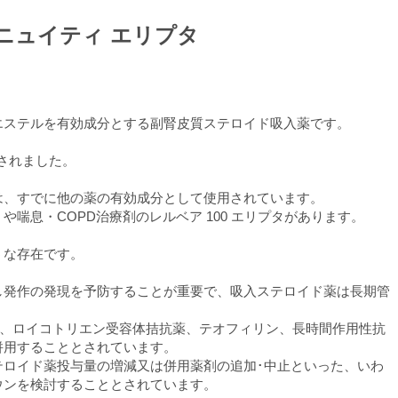
ニュイティ エリプタ
エステルを有効成分とする副腎皮質ステロイド吸入薬です。
載されました。
は、すでに他の薬の有効成分として使用されています。
喘息・COPD治療剤のレルベア 100 エリプタがあります。
うな存在です。
し発作の発現を予防することが重要で、吸入ステロイド薬は長期管
激薬、ロイコトリエン受容体拮抗薬、テオフィリン、長時間作用性抗
を併用することとされています。
テロイド薬投与量の増減又は併用薬剤の追加･中止といった、いわ
ウンを検討することとされています。