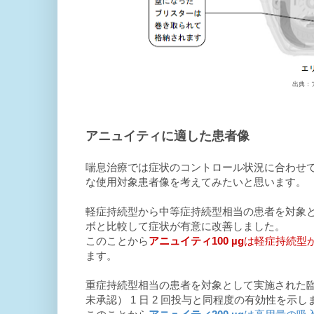
出典：
アニュイティに適した患者像
喘息治療では症状のコントロール状況に合わせ
な使用対象患者像を考えてみたいと思います。
軽症持続型から中等症持続型相当の患者を対象とし
ボと比較して症状が有意に改善しました。
このことから
アニュイティ100 µg
は軽症持続型
ます。
重症持続型相当の患者を対象として実施された臨床試
未承認） 1 日 2 回投与と同程度の有効性を示し