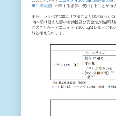
このことから
アニュイティ200 µg
は高用量の吸
重症持続型
に相当する患者に使用することが適
また、レルベア100エリプタにより喘息症状が
µgへ切り替えた際の有効性及び安全性が臨床試
このことからアニュイティ100 µgはレルベア
能と考えられます。