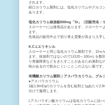
されます。
経口カリウム製剤には、塩化カリウムやグルコン
あります。
塩化カリウム徐放錠600mg「St」（旧販売名：ケ
スローケーには後発品があります。スローケーよ
ます。
先発品の販売中止で切り替え需要が高まり入手
K.C.Lエリキシル
スローケーと同じ塩化カリウム製剤です。10ｗ/v
ます。徐放剤ではないので1日20～100ｍL 
り胃腸障害などをきたすことがあるため液剤な
味があるので飲みにくいことこの上ない薬です
有機酸カリウム製剤｜アスパラカリウム、グル
●アスパラカリウム
1錠1.8mEqのカリウムを含む錠剤と1gあたり2.
分けて服用します。
Lアスパラギン酸カリウムは塩化カリウムに比べ