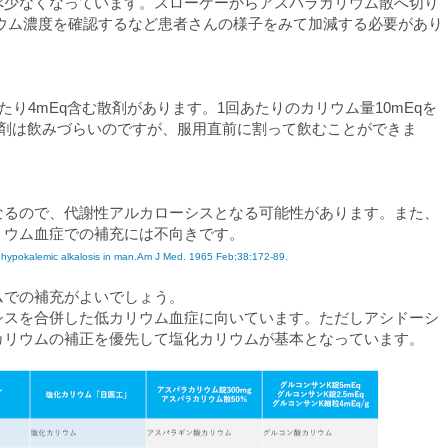
べ少なくなっています。スローケーからアスパラカリウム散へ切り
中カリウム濃度を確認するなど患者さんの様子をみて加減する必要があり
gあたり4mEq含む散剤があります。1回あたりのカリウム量10mEqを
る錠剤は飲みづらいのですが、服用直前に割って飲むことができま
なるので、代謝性アルカローシスとなる可能性があります。また、
リウム血症での補充には不向きです。
on of hypokalemic alkalosis in man.Am J Med. 1965 Feb;38:172-89.
ムでの補充がよいでしょう。
シスを合併した低カリウム血症に向いています。ただしアシドーシ
カリウムの補正を優先して塩化カリウムが基本となっています。