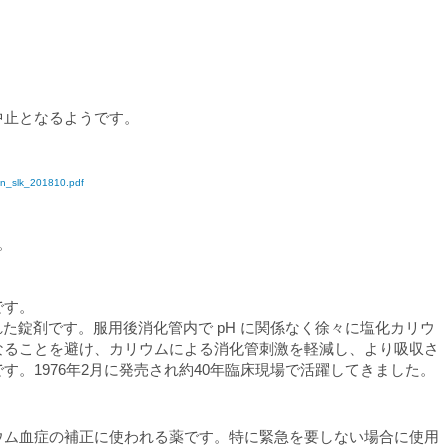
中止となるようです。
t/an_slk_201810.pdf
ん。
です。
施された錠剤です。服用後消化管内で pH に関係なく徐々に塩化カリウ
なることを避け、カリウムによる消化管刺激を軽減し、より吸収さ
。1976年2月に発売され約40年臨床現場で活躍してきました。
ウム血症の補正に使われる薬です。特に緊急を要しない場合に使用