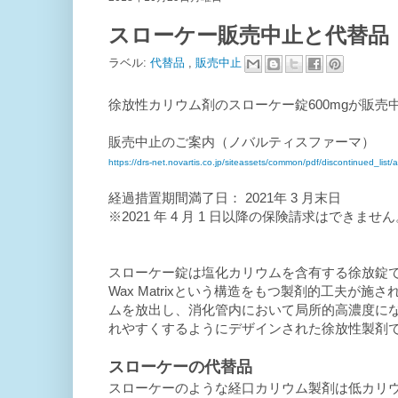
スローケー販売中止と代替品
ラベル:
代替品
,
販売中止
徐放性カリウム剤のスローケー錠600mgが販売
販売中止のご案内（ノバルティスファーマ）
https://drs-net.novartis.co.jp/siteassets/common/pdf/discontinued_lis
経過措置期間満了日： 2021年 3 月末日
※2021 年 4 月 1 日以降の保険請求はできませ
スローケー錠は塩化カリウムを含有する徐放錠
Wax Matrixという構造をもつ製剤的工夫が
ムを放出し、消化管内において局所的高濃度に
れやすくするようにデザインされた徐放性製剤です
スローケーの代替品
スローケーのような経口カリウム製剤は低カリ