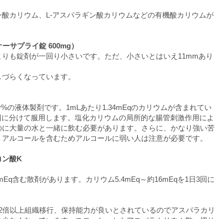
酸カリウム、L-アスパラギン酸カリウムなどの有機酸カリウムが
ーサプライ錠 600mg）
りも錠剤が一回り小さいです。ただ、小さいとはいえ11mmあり
しづらくなっています。
%の液体製剤です。1mLあたり1.34mEqのカリウムが含まれてい
を数回に分けて服用します。塩化カリウムの局所的な腸管刺激作用によ
のに大量の水と一緒に飲む必要があります。さらに、かなり強い苦
。アルコールを含むためアルコールに弱い人は注意が必要です。
コン酸K
9mEq含む散剤があります。カリウム5.4mEq～約16mEqを1日3回に
2倍以上組織移行、保持能力が良いとされているのでアスパラカリ