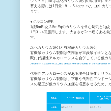
ウムの常用量は塩化カリウム製剤の常用量に比
替える際には1日量1.8 ～ 5.4gの中で、血
ます。
●グルコン酸K
1錠5mEqと2.5mEqのカリウムを含む錠剤と1
1日3～4回服用します。大きさが2cm近くあ
す。
塩化カリウム製剤と有機酸カリウム製剤
有機酸カリウム製剤は代謝物が重炭酸イオンと
既に代謝性アルカローシスを合併している低カ
Jerome P. Kassirer et.al.,The critical role of chloride in the correcti
代謝性アルカローシスがある場合は塩化カリウ
有機酸カリウム製剤は、下痢や代謝性アシドー
スの是正が低カリウム血症を増悪させるため、