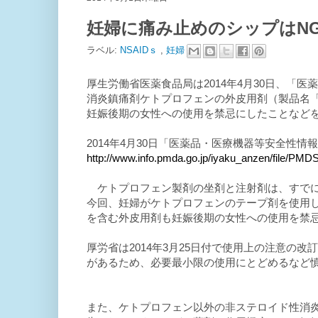
妊婦に痛み止めのシップはN
ラベル:
NSAIDｓ
,
妊婦
厚生労働省医薬食品局は2014年4月30日、「
消炎鎮痛剤ケトプロフェンの外皮用剤（製品名「
妊娠後期の女性への使用を禁忌にしたことなど
2014年4月30日「医薬品・医療機器等安全性情報」
http://www.info.pmda.go.jp/iyaku_anzen/file/PMDS
ケトプロフェン製剤の坐剤と注射剤は、すでに
今回、妊婦がケトプロフェンのテープ剤を使用
を含む外皮用剤も妊娠後期の女性への使用を禁
厚労省は2014年3月25日付で使用上の注意の
があるため、必要最小限の使用にとどめるなど
また、ケトプロフェン以外の非ステロイド性消