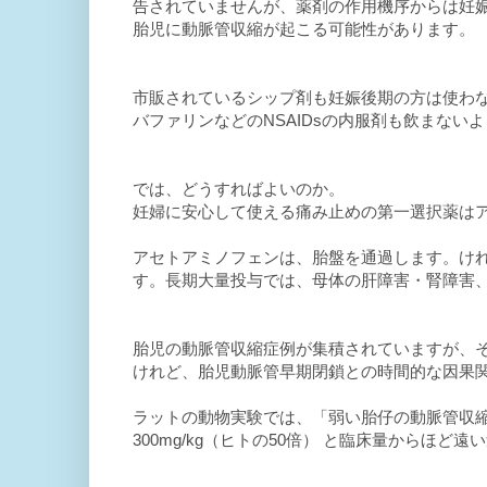
告されていませんが、薬剤の作用機序からは妊
胎児に動脈管収縮が起こる可能性があります。
市販されているシップ剤も妊娠後期の方は使わ
バファリンなどのNSAIDsの内服剤も飲まない
では、どうすればよいのか。
妊婦に安心して使える痛み止めの第一選択薬は
アセトアミノフェンは、胎盤を通過します。け
す。長期大量投与では、母体の肝障害・腎障害
胎児の動脈管収縮症例が集積されていますが、
けれど、胎児動脈管早期閉鎖との時間的な因果
ラットの動物実験では、「弱い胎仔の動脈管収縮
300mg/kg（ヒトの50倍） と臨床量からほど