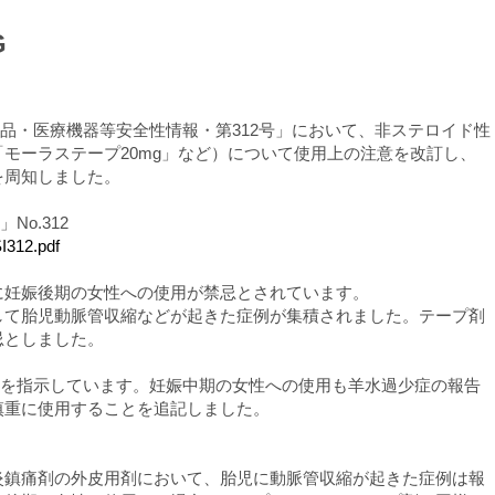
G
医薬品・医療機器等安全性情報・第312号」において、非ステロイド性
モーラステープ20mg」など）について使用上の注意を改訂し、
を周知しました。
No.312
I312.pdf
妊娠後期の女性への使用が禁忌とされています。
して胎児動脈管収縮などが起きた症例が集積されました。テープ剤
忌としました。
改訂を指示しています。妊娠中期の女性への使用も羊水過少症の報告
慎重に使用することを追記しました。
炎鎮痛剤の外皮用剤において、胎児に動脈管収縮が起きた症例は報