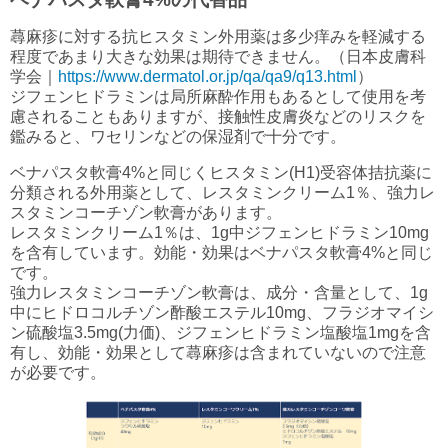
蕁麻疹に対する抗ヒスタミン外用薬は多少痒みを軽減する
程度であまり大きな効果は期待できません。（日本皮膚科
学会｜
https://www.dermatol.or.jp/qa/qa9/q13.html
）
ジフェンヒドラミンは局所麻酔作用もあるとして使用を考
慮されることもありますが、接触性皮膚炎などのリスクを
鑑みると、ワセリンなどの保湿剤で十分です。
ベナパスタ軟膏4%と同じくヒスタミン(H1)受容体拮抗薬に
分類される外用薬として、レスタミンクリーム1％、強力レ
スタミンコーチゾン軟膏があります。
レスタミンクリーム1％は、1g中ジフェンヒドラミン10mg
を含有しています。効能・効果はベナパスタ軟膏4%と同じ
です。
強力レスタミンコーチゾン軟膏は、成分・含量として、1g
中にヒドロコルチゾン酢酸エステル10mg、フラジオマイシ
ン硫酸塩3.5mg(力価)、ジフェンヒドラミン塩酸塩1mgを含
有し、効能・効果として蕁麻疹は含まれていないので注意
が必要です。