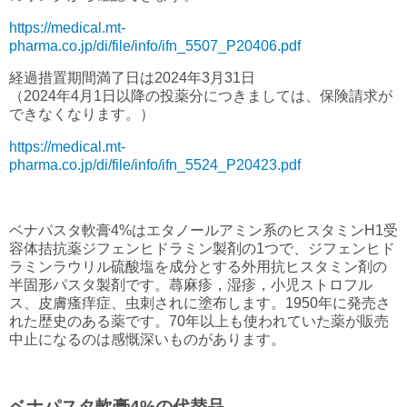
https://medical.mt-
pharma.co.jp/di/file/info/ifn_5507_P20406.pdf
経過措置期間満了日は2024年3月31日
（2024年4月1日以降の投薬分につきましては、保険請求が
できなくなります。）
https://medical.mt-
pharma.co.jp/di/file/info/ifn_5524_P20423.pdf
ベナパスタ軟膏4%はエタノールアミン系のヒスタミンH1受
容体拮抗薬ジフェンヒドラミン製剤の1つで、ジフェンヒド
ラミンラウリル硫酸塩を成分とする外用抗ヒスタミン剤の
半固形パスタ製剤です。蕁麻疹，湿疹，小児ストロフル
ス、皮膚瘙痒症、虫刺されに塗布します。1950年に発売さ
れた歴史のある薬です。70年以上も使われていた薬が販売
中止になるのは感慨深いものがあります。
ベナパスタ軟膏4%の代替品