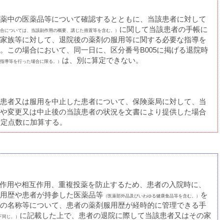
薬中の医薬品等について確認するとともに、当該患者に対して
に関して当該患者の手帳に
合については、当該副作用の概要、講じた措置等を含む。）
家族等に対して、退院後の薬剤の服用等に関する必要な指導を
。この場合において、同一日に、区分番号B005に掲げる退院時
は、別に算定できない。
指導等を行った場合に限る。）
患者又は服用を中止した患者について、保険薬局に対して、当
や変更又は中止後の当該患者の状況を文書により提供した場合
所定点数に加算する。
の副作用や相互作用、重複投薬を防止するため、患者の入院時に、
用歴や患者が持参した医薬品等
を
（医薬部外品及びいわゆる健康食品等を含む。）
の名称等について、患者の薬剤服用歴が経時的に管理できる手
に記載した上で、患者の退院に際して当該患者又はその家
下同じ。）