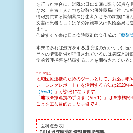
を行った場合に、退院の日に１回に限り60点を
なお、患者１人につき複数の保険薬局に対し情
情報提供する調剤薬局は患者又はその家族に選
文書は患者もしくはその家族等又は保険薬局に
ます。
作成する文書は日本病院薬剤師会作成の「
薬剤
本来であれば処方をする退院後のかかりつけ医
局への情報提供が評価されているのは病院と診
学的管理指導を発揮することを期待されている
2020.07追記
地域医療連携のためのツールとして、お薬手帳
レーシングレポート）を活用する方法は2020年
（Ver.1）
」が参考になります。
「地域医療連携の手引き（Ver.1）」は医療
ことを主な目的とした手引です。
[医科点数表]
B014 退院時薬剤情報管理指導料