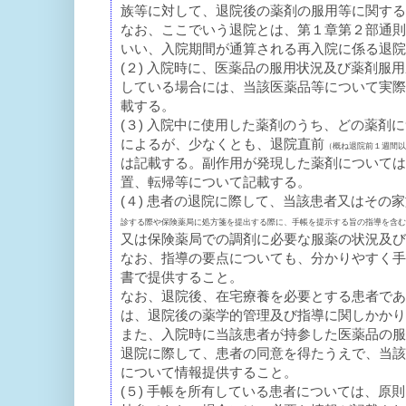
族等に対して、退院後の薬剤の服用等に関する
なお、ここでいう退院とは、第１章第２部通則
いい、入院期間が通算される再入院に係る退院
(２) 入院時に、医薬品の服用状況及び薬剤
している場合には、当該医薬品等について実際
載する。
(３) 入院中に使用した薬剤のうち、どの薬
によるが、少なくとも、退院直前
（概ね退院前１週間以
は記載する。副作用が発現した薬剤については
置、転帰等について記載する。
(４) 患者の退院に際して、当該患者又はそ
診する際や保険薬局に処方箋を提出する際に、手帳を提示する旨の指導を含む
又は保険薬局での調剤に必要な服薬の状況及び
なお、指導の要点についても、分かりやすく手
書で提供すること。
なお、退院後、在宅療養を必要とする患者であ
は、退院後の薬学的管理及び指導に関しかかり
また、入院時に当該患者が持参した医薬品の服
退院に際して、患者の同意を得たうえで、当該
について情報提供すること。
(５) 手帳を所有している患者については、