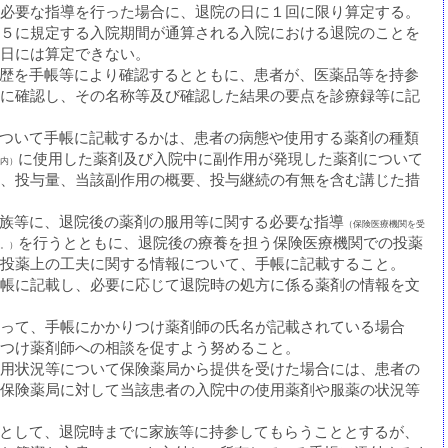
必要な指導を行った場合に、退院の日に１回に限り算定する。
５に規定する入院期間が通算される入院における退院のことを
日には算定できない。
服用歴を手帳等により確認するとともに、患者が、医薬品等を持参
に確認し、その名称等及び確認した結果の要点を診療録等に記
剤について手帳に記載するかは、患者の病態や使用する薬剤の種類
に使用した薬剤及び入院中に副作用が発現した薬剤について
内）
、投与量、当該副作用の概要、投与継続の有無を含む講じた措
の家族等に、退院後の薬剤の服用等に関する必要な指導
（保険医療機関を受
を行うとともに、退院後の療養を担う保険医療機関での投薬
。）
投薬上の工夫に関する情報について、手帳に記載すること。
帳に記載し、必要に応じて退院時の処方に係る薬剤の情報を文
って、手帳にかかりつけ薬剤師の氏名が記載されている場合
つけ薬剤師への相談を促すよう努めること。
用状況等について保険薬局から提供を受けた場合には、患者の
保険薬局に対して当該患者の入院中の使用薬剤や服薬の状況等
原則として、退院時までに家族等に持参してもらうこととするが、