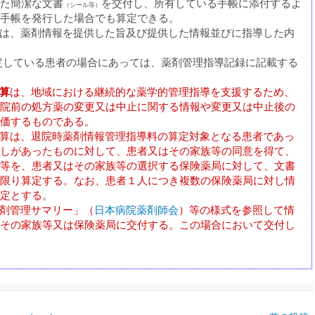
た簡潔な文書
を交付し、所有している手帳に添付するよ
（シール等）
手帳を発行した場合でも算定できる。
場合は、薬剤情報を提供した旨及び提供した情報並びに指導した内
算定している患者の場合にあっては、薬剤管理指導記録に記載する
算
は、地域における継続的な薬学的管理指導を支援するため、
院前の処方薬の変更又は中止に関する情報や変更又は中止後の
価するものである。
算は、退院時薬剤情報管理指導料の算定対象となる患者であっ
しがあったものに対して、患者又はその家族等の同意を得て、
等を、患者又はその家族等の選択する保険薬局に対して、文書
限り算定する。なお、患者１人につき複数の保険薬局に対し情
定とする。
薬剤管理サマリー」（
日本病院薬剤師会
）等の様式を参照して情
その家族等又は保険薬局に交付する。この場合において交付し