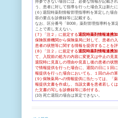
持参できない場合には、必要な情報が記載され
う、患者に対して指導を行った場合又は新たに
(６) 退院時薬剤情報管理指導料を算定した
容の要点を診療録等に記載する。
なお、区分番号「B008」薬剤管理指導料を
ことで差し支えない。
(７) 「注２」に規定する
退院時薬剤情報連携加
保険医療機関から保険薬局に対して、患者の入
患者の状態等に関する情報を提供することを評
(８) 「注２」に規定する
退院時薬剤情報連携加
て、入院前の処方の内容に変更又は中止の見直
退院時に見直しの理由や見直し後の患者の状態
で情報提供を行った場合に、退院の日に１回に
報提供を行った場合においても、１回のみの算
(９) 保険薬局への情報提供に当たっては、「
報提供文書を作成し、当該文書を患者若しくは
た文書の写しを診療録等に添付する。
(10) 死亡退院の場合は算定できない。