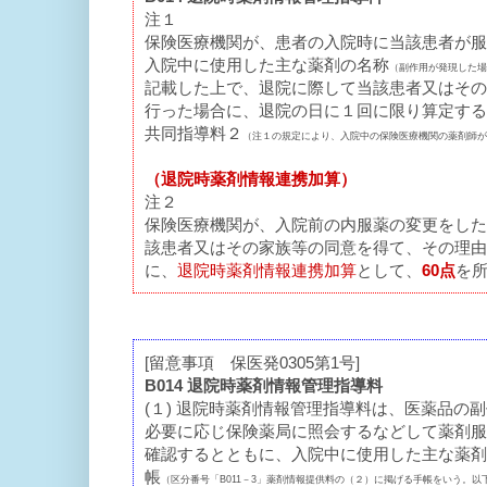
注１
保険医療機関が、患者の入院時に当該患者が服
入院中に使用した主な薬剤の名称
（副作用が発現した場
記載した上で、退院に際して当該患者又はその
行った場合に、退院の日に１回に限り算定する
共同指導料２
（注１の規定により、入院中の保険医療機関の薬剤師が
（退院時薬剤情報連携加算）
注２
保険医療機関が、入院前の内服薬の変更をした
該患者又はその家族等の同意を得て、その理由
に、
退院時薬剤情報連携加算
として、
60点
を
[留意事項 保医発0305第1号]
B014 退院時薬剤情報管理指導料
(１) 退院時薬剤情報管理指導料は、医薬品
必要に応じ保険薬局に照会するなどして薬剤服
確認するとともに、入院中に使用した主な薬剤
帳
（区分番号「B011－3」薬剤情報提供料の（２）に掲げる手帳をいう。以