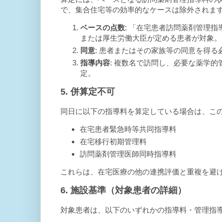
で、集合住宅等の効率的なケースは除外されま
ベースの点数
: 「在宅患者訪問薬剤管理
または厚生労働大臣が定める患者が対象。
同意
: 患者またはその家族等の同意を得る
指導内容
: 複数名で訪問し、必要な薬学的
定。
5. 併算定不可
同日に以下の指導料を算定している場合は、こ
在宅患者緊急時等共同指導料
在宅移行初期管理料
訪問薬剤管理医師同時指導料
これらは、在宅医療の他の連携評価と重複を避
6. 施設基準（対象患者の詳細）
対象患者は、以下のいずれかの指導料・管理指