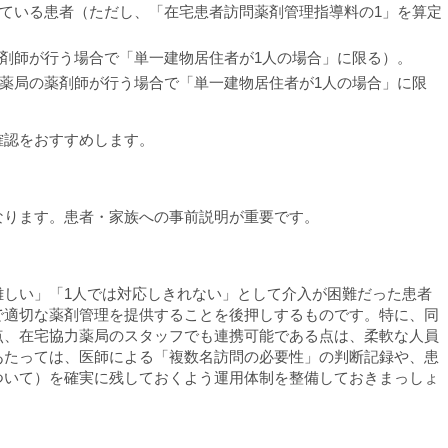
ている患者（ただし、「在宅患者訪問薬剤管理指導料の1」を算定
剤師が行う場合で「単一建物居住者が1人の場合」に限る）。
薬局の薬剤師が行う場合で「単一建物居住者が1人の場合」に限
確認をおすすめします。
なります。患者・家族への事前説明が重要です。
難しい」「1人では対応しきれない」として介入が困難だった患者
で適切な薬剤管理を提供することを後押しするものです。特に、同
点、在宅協力薬局のスタッフでも連携可能である点は、柔軟な人員
あたっては、医師による「複数名訪問の必要性」の判断記録や、患
ついて）を確実に残しておくよう運用体制を整備しておきまっしょ