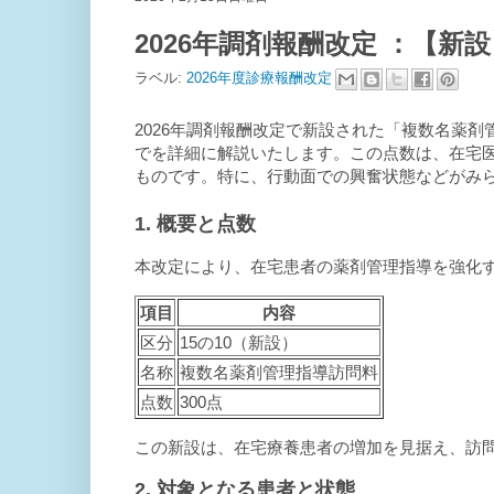
2026年調剤報酬改定 ：【
ラベル:
2026年度診療報酬改定
2026年調剤報酬改定で新設された「複数名薬
でを詳細に解説いたします。この点数は、在宅
ものです。特に、行動面での興奮状態などがみ
1. 概要と点数
本改定により、在宅患者の薬剤管理指導を強化
項目
内容
区分
15の10（新設）
名称
複数名薬剤管理指導訪問料
点数
300点
この新設は、在宅療養患者の増加を見据え、訪
2. 対象となる患者と状態