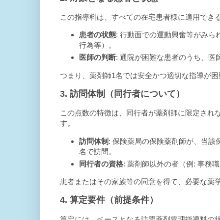
この指導料は、すべての在宅患者様に適用でき
患者の状態
: 行動面での運動興奮等がみら
行為等）。
医師の判断
: 通院が困難な患者のうち、
つまり、薬剤師1名では安全かつ適切な指導が困
3. 訪問体制（同行者について）
この点数の特徴は、同行者が薬剤師に限定され
す。
訪問体制
: 保険薬局の保険薬剤師が、当
名で訪問。
同行者の資格
: 薬剤師以外の者（例: 事務
患者またはその家族等の同意を得て、必要な薬
4. 算定要件（前提条件）
算定には、ベースとなる訪問薬剤管理指導料の