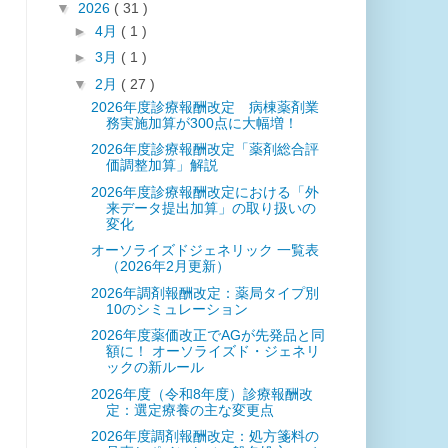
▼
2026
( 31 )
►
4月
( 1 )
►
3月
( 1 )
▼
2月
( 27 )
2026年度診療報酬改定 病棟薬剤業
務実施加算が300点に大幅増！
2026年度診療報酬改定「薬剤総合評
価調整加算」解説
2026年度診療報酬改定における「外
来データ提出加算」の取り扱いの
変化
オーソライズドジェネリック 一覧表
（2026年2月更新）
2026年調剤報酬改定：薬局タイプ別
10のシミュレーション
2026年度薬価改正でAGが先発品と同
額に！ オーソライズド・ジェネリ
ックの新ルール
2026年度（令和8年度）診療報酬改
定：選定療養の主な変更点
2026年度調剤報酬改定：処方箋料の